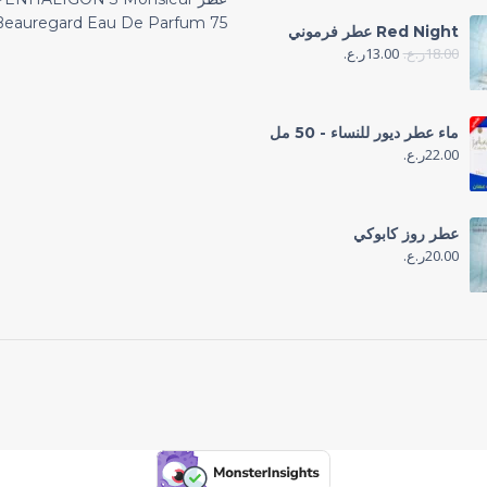
Beauregard Eau De Parfum 75 مل
Red Night عطر فرموني
18.00
ر.ع.
13.00
ر.ع.
ماء عطر ديور للنساء - 50 مل
22.00
ر.ع.
عطر روز كابوكي
20.00
ر.ع.