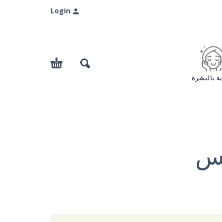
Login
ية بالبشرة
يس