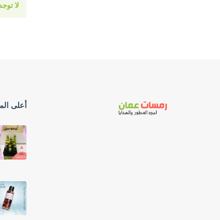
لا توج
أعلى المن