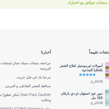
د منتجات تتوافق مع اختيارك.
تجات تقييماً
أخبارنا
مراجعة منتجات سبلة عمان لمنتجات 
أمبولات ثيرموسيل لعلاج الشعر
الزوجية
بالخلايا الجذعية
تم التقييم
4.86
من 5
مرحبا بك في فيل جريت
50.00
ر.ع.
تساقط الشعر التفاعلى و المزمن
ديور عود اصفهان او دي بارفان
Jean Paul Gaultier ابتكر عطو
125 مل
وخالدة
20.00
ر.ع.
عطر PENHALIGON’S Monsieur