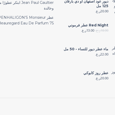
ديور عود اصفهان او دي بارفان
Jean Paul Gaultier ابتكر عطو
125 مل
وخالدة
20.00
ر.ع.
عطر PENHALIGON’S Monsieur
Beauregard Eau De Parfum 75 مل
Red Night عطر فرموني
18.00
ر.ع.
13.00
ر.ع.
ماء عطر ديور للنساء - 50 مل
22.00
ر.ع.
عطر روز كابوكي
20.00
ر.ع.