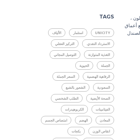
TAGS
ون ،
ساحر مع أعماق
لصندل
UNICITY
استثمار
الألياف
الاسترداد النقدي.
التركيز العقلي
التغذية المتوازنة
التوصيل المجاني
الجملة
الحيوية
الرفاهية الهضمية
السعر الجملة
السعودية
الشعور بالشبع
الصحة الأيضية
الطلب الشخصي
الفيتامينات
الكربوهيدرات
المعادن
الهضم
امتصاص الجسم
انقاص الوزن
بكجات