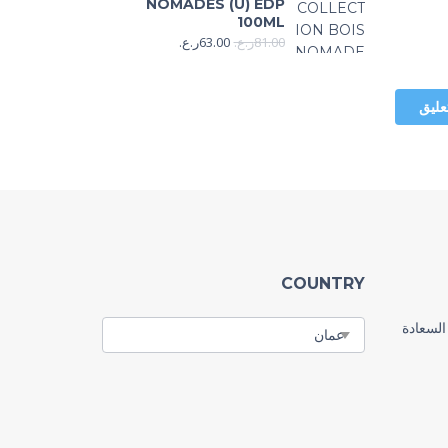
NOMADES (U) EDP
100ML
81.00
ر.ع.
63.00
ر.ع.
COUNTRY
السعادة