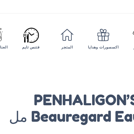
فتنس تايم
العنا
اكسسورات وهدايا
المتجر
PENHALIGON’S M
Beauregard  مل