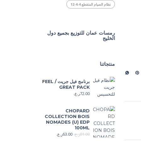
نظام الصيام المتقطع 4-4-12
رمسات عمان للتوزيع بجميع دول
الخليج
منتجاتنا
برنامج فيل جريت / FEEL
GREAT PACK
72.00
ر.ع.
CHOPARD
COLLECTION BOIS
NOMADES (U) EDP
100ML
81.00
ر.ع.
63.00
ر.ع.