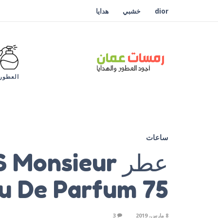
dior
خشبي
هدايا
العطور
ساعات
عطر onsieur
Eau De Parfum 75
8 مارس، 2019
3