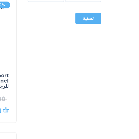
-4%
تصفية
ort
للرج
00
إ