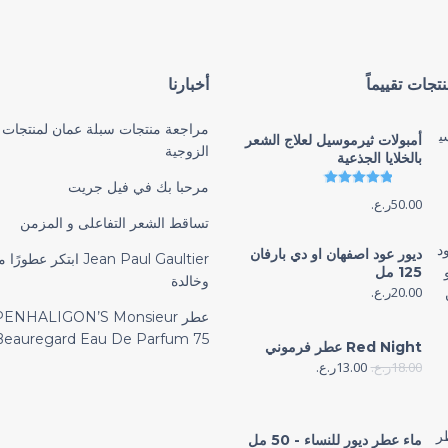
تجات تقييماً
أخبارنا
مراجعة منتجات سبلة عمان لمنتجات 
أمبولات ثيرموسيل لعلاج الشعر
الزوجية
بالخلايا الجذعية
تم التقييم
4.86
من 5
مرحبا بك في فيل جريت
50.00
ر.ع.
تساقط الشعر التفاعلى و المزمن
ديور عود اصفهان او دي بارفان
Jean Paul Gaultier ابتكر عطو
125 مل
وخالدة
20.00
ر.ع.
عطر PENHALIGON’S Monsieur
Beauregard Eau De Parfum 75 مل
Red Night عطر فرموني
18.00
ر.ع.
13.00
ر.ع.
ماء عطر ديور للنساء - 50 مل