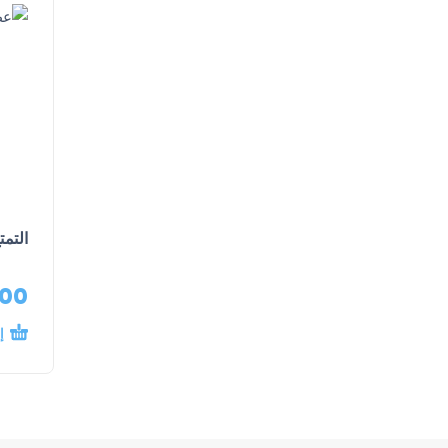
التمت
.00
إ