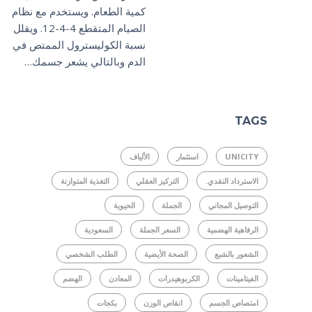
كمية الطعام. ويستخدم مع نظام
الصيام المتقطع 4-4-12. ويقلل
نسبة الكوليسترول الممتص في
الدم وبالتالي يشعر جسمك…
TAGS
UNICITY
استثمار
الألياف
الاسترداد النقدي.
التركيز العقلي
التغذية المتوازنة
التوصيل المجاني
الجملة
الحيوية
الرفاهية الهضمية
السعر الجملة
السعودية
الشعور بالشبع
الصحة الأيضية
الطلب الشخصي
الفيتامينات
الكربوهيدرات
المعادن
الهضم
امتصاص الجسم
انقاص الوزن
بكجات