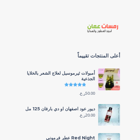
أعلى المنتجات تقييماً
أمبولات ثيرموسيل لعلاج الشعر بالخلايا
الجذعية
تم التقييم
4.86
من 5
50.00
ر.ع.
ديور عود اصفهان او دي بارفان 125 مل
20.00
ر.ع.
Red Night عطر فرموني