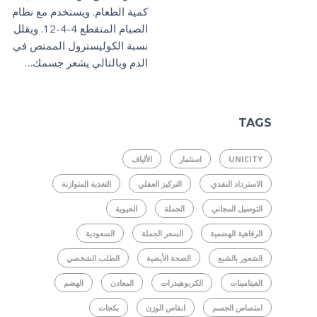
كمية الطعام. ويستخدم مع نظام
الصيام المتقطع 4-4-12. ويقلل
نسبة الكوليسترول الممتص في
الدم وبالتالي يشعر جسمك…
TAGS
UNICITY
استثمار
الألياف
الاسترداد النقدي.
التركيز العقلي
التغذية المتوازنة
التوصيل المجاني
الجملة
الحيوية
الرفاهية الهضمية
السعر الجملة
السعودية
الشعور بالشبع
الصحة الأيضية
الطلب الشخصي
الفيتامينات
الكربوهيدرات
المعادن
الهضم
امتصاص الجسم
انقاص الوزن
بكجات