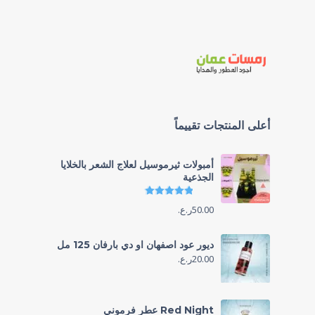
أعلى المنتجات تقييماً
أمبولات ثيرموسيل لعلاج الشعر بالخلايا
الجذعية
تم التقييم
4.86
من 5
50.00
ر.ع.
ديور عود اصفهان او دي بارفان 125 مل
20.00
ر.ع.
Red Night عطر فرموني